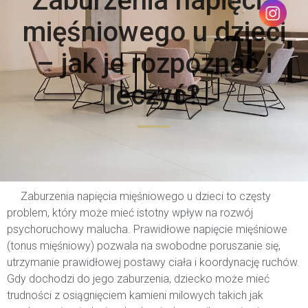
Zaburzenia napięcia
mięśniowego u dzieci
– jak je rozpoznać i
leczyć?
Zaburzenia napięcia mięśniowego u dzieci to częsty
problem, który może mieć istotny wpływ na rozwój
psychoruchowy malucha. Prawidłowe napięcie mięśniowe
(tonus mięśniowy) pozwala na swobodne poruszanie się,
utrzymanie prawidłowej postawy ciała i koordynację ruchów.
Gdy dochodzi do jego zaburzenia, dziecko może mieć
trudności z osiągnięciem kamieni milowych takich jak