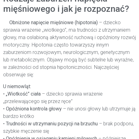
mięśniowego i jak je rozpoznać?
Obniżone napięcie mięśniowe (hipotonia)
– dziecko
sprawia wrażenie „wiotkiego”, ma trudności z utrzymaniem
głowy, ma osłabioną aktywność ruchową i opóźniony rozwój
motoryczny. Hipotonia często towarzyszy innym
zaburzeniom rozwojowym, neurologicznym, genetycznym
lub metabolicznym. Objawy mogą być subtelne lub wyraźne,
w zależności od stopnia hipotoniczności. Najczęściej
obserwuje się:
U niemowląt:
•
„Wiotkość” ciała
– dziecko sprawia wrażenie
„przelewającego się przez ręce”
•
Opóźniona kontrola głowy
– nie unosi głowy lub utrzymuje ją
bardzo krótko
•
Trudności w utrzymaniu pozycji na brzuchu
– brak podporu,
szybkie męczenie się
•
Opóźnienia w osiąganiu kamieni milowych
– późniejsze