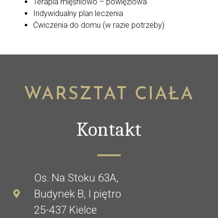
Terapia mięśniowo – powięziowa
Indywidualny plan leczenia
Ćwiczenia do domu (w razie potrzeby)
WARSZTAT CIAŁA
Kontakt
Os. Na Stoku 63A,
Budynek B, I piętro
25-437 Kielce