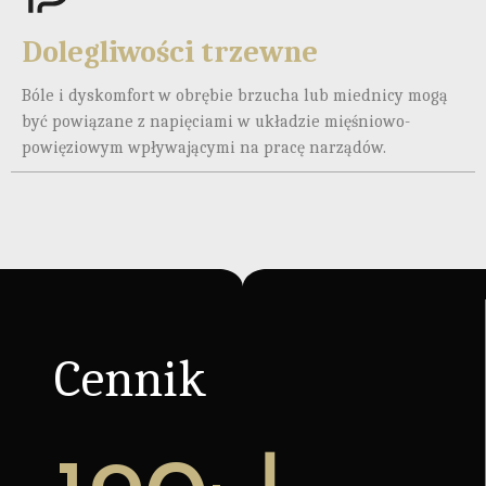
Dolegliwości trzewne
Bóle i dyskomfort w obrębie brzucha lub miednicy mogą
być powiązane z napięciami w układzie mięśniowo-
powięziowym wpływającymi na pracę narządów.
Cennik