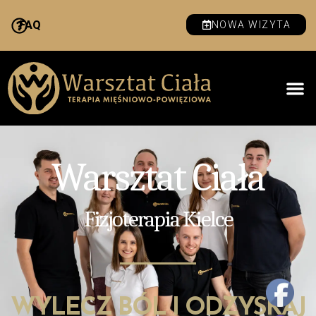
FAQ
NOWA WIZYTA
Warsztat Ciała
Fizjoterapia Kielce
WYLECZ BÓL I ODZYSKAJ