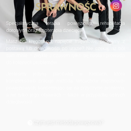
SPRAWNOŚĆ
Specjalistyczna terapia powięziowa, rehabilitacja
dorosłych oraz fizjoterapia dziecięca.
Masz ból kręgosłupa, napięcie mięśniowe, problemy z
postawą lub dolegliwości po urazie? Nie czekaj, aż ból
sam minie – zwykle z czasem tylko się nasila i prowadzi
do kolejnych problemów.
Jesteśmy jedyną placówką w Kielcach, która
kompleksowo pracuje metodą łańcuchów mięśniowo-
powięziowych, koncentrując się na przyczynie problemu,
a nie tylko jego objawach – także w przypadku ostrych
dolegliwości.
Czym jest metoda powięziowa?