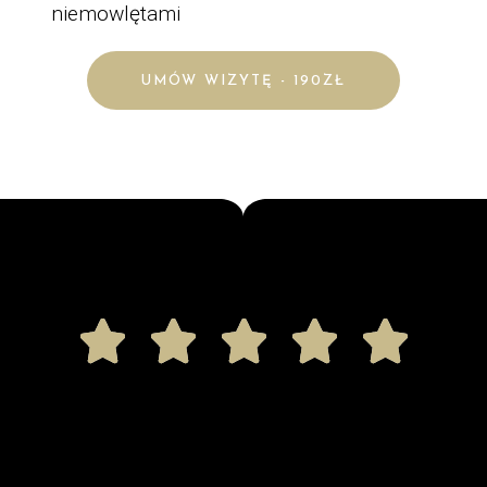
niemowlętami
UMÓW WIZYTĘ - 190ZŁ