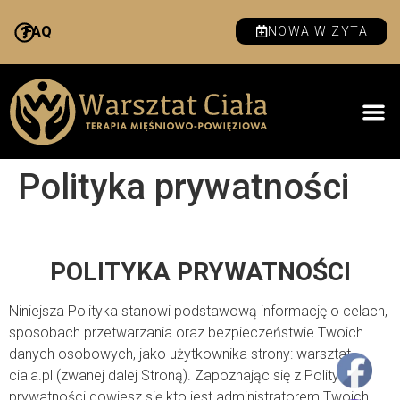
FAQ
NOWA WIZYTA
Polityka prywatności
POLITYKA PRYWATNOŚCI
Niniejsza Polityka stanowi podstawową informację o celach,
sposobach przetwarzania oraz bezpieczeństwie Twoich
danych osobowych, jako użytkownika strony: warsztat-
ciala.pl (zwanej dalej Stroną). Zapoznając się z Polityką
prywatności dowiesz się kto jest administratorem Twoich