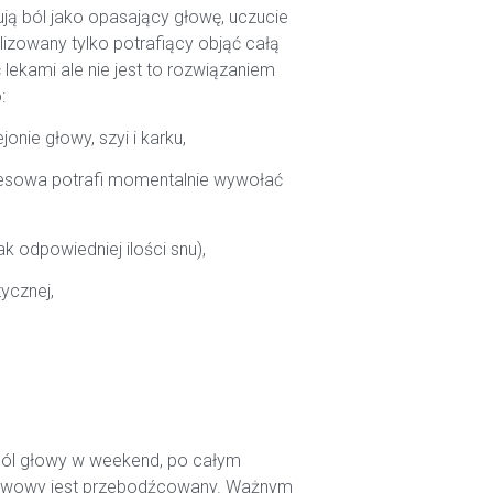
ują ból jako opasający głowę, uczucie
alizowany tylko potrafiący objąć całą
lekami ale nie jest to rozwiązaniem
:
onie głowy, szyi i karku,
stresowa potrafi momentalnie wywołać
 odpowiedniej ilości snu),
ycznej,
ól głowy w weekend, po całym
erwowy jest przebodźcowany. Ważnym