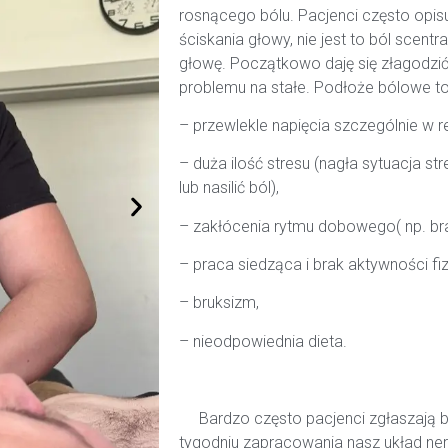
rosnącego bólu. Pacjenci często opis
ściskania głowy, nie jest to ból scentr
głowę. Początkowo daję się złagodzić 
problemu na stałe. Podłoże bólowe to
– przewlekle napięcia szczególnie w rej
– duża ilość stresu (nagła sytuacja 
lub nasilić ból),
– zakłócenia rytmu dobowego( np. brak
– praca siedząca i brak aktywności fiz
– bruksizm,
– nieodpowiednia dieta.
Bardzo często pacjenci zgłaszają b
tygodniu zapracowania nasz układ n