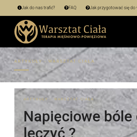
Jak do nas trafić?
FAQ
Jak przygotować się do 
ARTYKUŁY - WARSZTAT CIAŁA
ARTYKUŁY - WARSZTAT CIAŁA
Napięciowe bóle g
leczyć ?