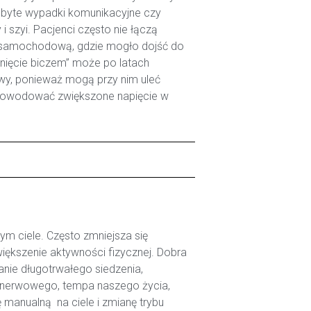
ebyte wypadki komunikacyjne czy
i szyi. Pacjenci często nie łączą
ą samochodową, gdzie mogło dojść do
gnięcie biczem” może po latach
y, ponieważ mogą przy nim uleć
 powodować zwiększone napięcie w
m ciele. Często zmniejsza się
większenie aktywności fizycznej. Dobra
anie długotrwałego siedzenia,
 nerwowego, tempa naszego życia,
 manualną na ciele i zmianę trybu