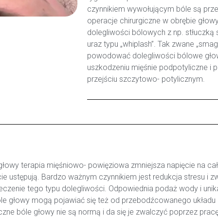
czynnikiem wywołującym bóle są prz
operacje chirurgiczne w obrębie głowy 
dolegliwości bólowych z np. stłuczk
uraz typu „whiplash”. Tak zwane „sma
powodować dolegliwości bólowe głow
uszkodzeniu mięśnie podpotyliczne i
przejściu szczytowo- potylicznym.
wy terapia mięśniowo- powięziowa zmniejsza napięcie na cały
cie ustępują. Bardzo ważnym czynnikiem jest redukcja stresu i z
leczenie tego typu dolegliwości. Odpowiednia podaż wody i unik
Bóle głowy mogą pojawiać się też od przebodźcowanego układu
zne bóle głowy nie są normą i da się je zwalczyć poprzez pracę