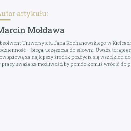
utor artykułu:
Marcin Mołdawa
bsolwent Uniwersytetu Jana Kochanowskiego w Kielcach. 
odzienność – biega, uczęszcza do siłowni. Uważa terapię
owięziową za najlepszy środek pozbycia się wszelkich dol
 pracy uważa za możliwość, by pomóc komuś wrócić do pe