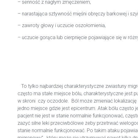
– senność z nagłym zmęczeniem,
– narastająca sztywność mięśni obręczy barkowej i szyi
– zawroty głowy i uczucie oszołomienia,
– uczucie gorąca lub cierpnięcie pojawiające się w róż
To tylko najbardziej charakterystyczne zwiastuny mig
często ma stałe miejsce bólu, charakterystyczne jest p
w skroni czy oczodole. Ból może zmieniać lokalizację 
jedno miejsce gdzie jest epicentrum. Atak bólu często jes
pacjent nie jest w stanie normalnie funkcjonować, częst
zażyć silne leki przeciwbólowe żeby przetrwać wielogodz
stanie normalnie funkcjonować. Po takim ataku pojawia
migrenowy” , który może się utrzymywać nawet kilka dn