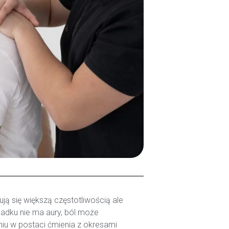
ą się większą częstotliwością ale
adku nie ma aury, ból może
iu w postaci ćmienia z okresami