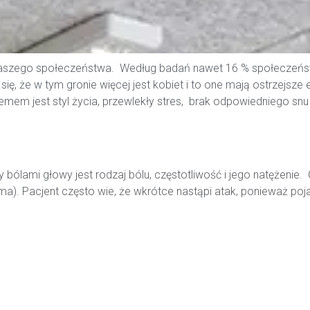
aszego społeczeństwa. Według badań nawet 16 % społeczeńst
 się, że w tym gronie więcej jest kobiet i to one mają ostrzej
emem jest styl życia, przewlekły stres, brak odpowiedniego snu 
lami głowy jest rodzaj bólu, częstotliwość i jego natężenie. C
 ma). Pacjent często wie, że wkrótce nastąpi atak, ponieważ poj