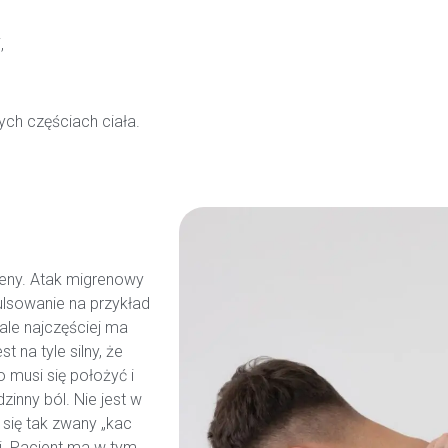
,
nych częściach ciała.
reny. Atak migrenowy
ulsowanie na przykład
ale najczęściej ma
t na tyle silny, że
o musi się położyć i
inny ból. Nie jest w
 się tak zwany „kac
i. Pacjent ma w tym