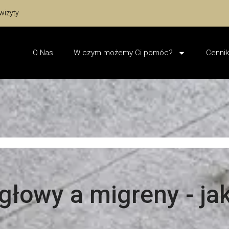
wizyty
O Nas
W czym możemy Ci pomóc?
Cennik
łowy a migreny - jak