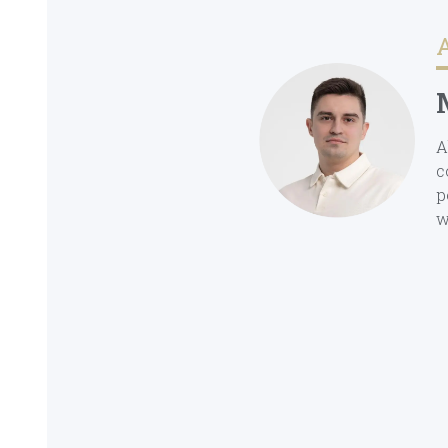
A
A
c
p
w