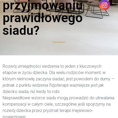
przyjmowaniu
prawidłowego
siadu?
Rozwój umiejętności siedzenia to jeden z kluczowych
etapów w życiu dziecka. Dla wielu rodziców moment, w
którym niemowlę zaczyna siadać, jest powodem do dumy —
jednak z punktu widzenia fizjoterapii ważniejsze jest jak
dziecko siada, niż kiedy to robi.
Nieprawidłowe wzorce siadu mogą prowadzić do utrwalania
kompensacji w całym ciele, szczególnie jeśli spojrzymy na
rozwój dziecka przez pryzmat terapii mięśniowo-
powięziowej.